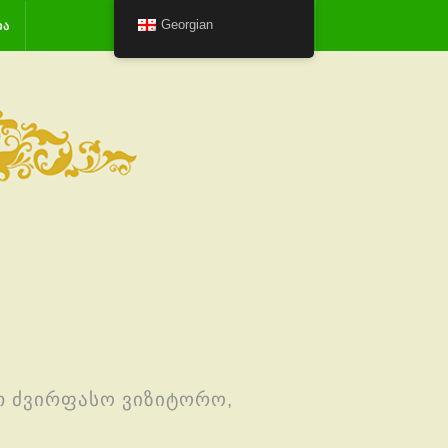
Georgian
ᲘᲐ
ეთ ძვირფასო ვიზიტორო,