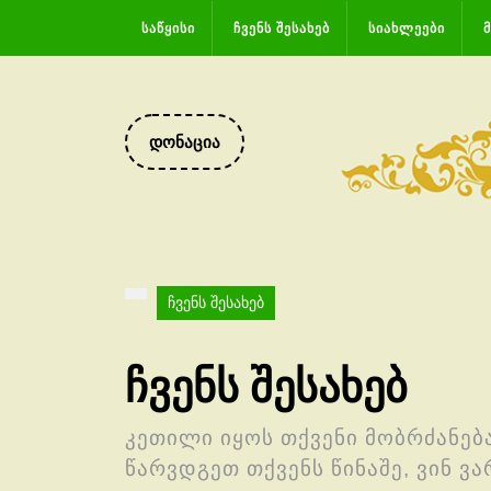
Skip
ᲡᲐᲬᲧᲘᲡᲘ
ᲩᲕᲔᲜᲡ ᲨᲔᲡᲐᲮᲔᲑ
ᲡᲘᲐᲮᲚᲔᲔᲑᲘ
Მ
to
content
DONATE
დონაცია
NOW
ჩვენს შესახებ
ჩვენს შესახებ
კეთილი იყოს თქვენი მობრძანებ
წარვდგეთ თქვენს წინაშე, ვინ ვ