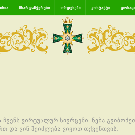
ᲘᲡᲘᲐ
ᲛᲮᲐᲠᲓᲐᲛᲭᲔᲠᲔᲑᲘ
ᲝᲠᲓᲔᲜᲔᲑᲘ
ᲙᲝᲜᲢᲐᲥᲢᲘ
ᲓᲝᲜᲐᲪ
ა ჩვენს ვირტუალურ სივრცეში. ნება გვიბოძ
ართ და ვინ შეიძლება ვიყოთ თქვენთვის.